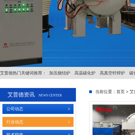
艾普德热门关键词推荐：
加压烧结炉
高温碳化炉
高真空钎焊炉
碳
当前位置：
首页
>
艾
艾普德资讯
NEWS CENTER
公司动态
行业动态
技术指南