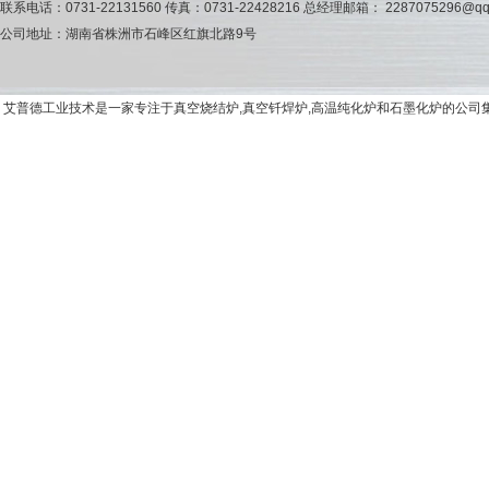
联系电话：0731-22131560 传真：0731-22428216 总经理邮箱： 2287075296@qq
公司地址：湖南省株洲市石峰区红旗北路9号
艾普德工业技术是一家专注于真空烧结炉,真空钎焊炉,高温纯化炉和石墨化炉的公司集研