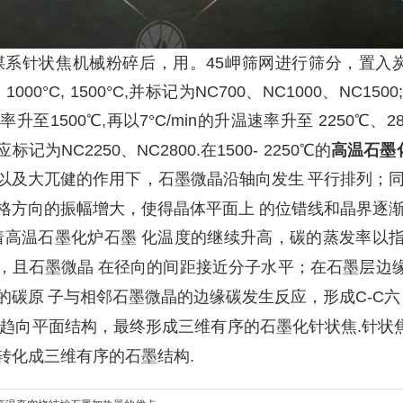
煤系针状焦机械粉碎后，用。
45岬筛网进行筛分，置入炭
、 1000°C, 1500°C,并标记为NC700、NC1000、NC
率升至
1500℃,再以7°C/min
的升温速率升至
2250℃、28
应标记为
NC2250、NC2800.在1500- 2250℃的
高温石墨
以及大兀健的作用下，石墨微晶沿轴向发生
平行排列；
格方向的振幅增大，使得晶体平面上 的位错线和晶界逐渐
着
高温石墨化炉
石墨
化温度的继续升高，碳的蒸发率以
，且石墨微晶
在径向的间距接近分子水平；在石墨层边
的碳原
子与相邻石墨微晶的边缘碳发生反应，形成
C-C
六
趋向平面结构，最终形成三维有序的石墨化针状焦
.针状
转化成三维有序的石墨结构
.