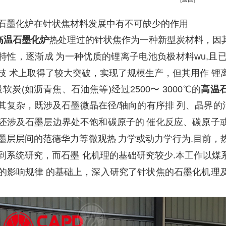
石墨化炉在针状焦材料发展中有不可缺少的作用
高温石墨化炉
热处理过的
针状焦作为一种新型炭材料，因
特性，逐渐成
为一种优质的锂离子电池负极材料
wu,且
技 术上取得了较大突破，实现了规模生产，但其用作 锂
般软炭
(如沥青焦、石油焦等)经过2500〜 3000℃的
高温
其复杂，既涉及石墨微晶在径
/轴向的有序排 列、晶界的
还涉及石墨层边界处不饱和碳原子的
催化反应、碳原子
墨层层间的范德华力等微观热
力学或动力学行为
.目前，
到系统研究，而石墨 化机理的基础研究
较少
.
本工作以煤
的影响规律
的基础上，深入研究了针状焦的石墨化机理