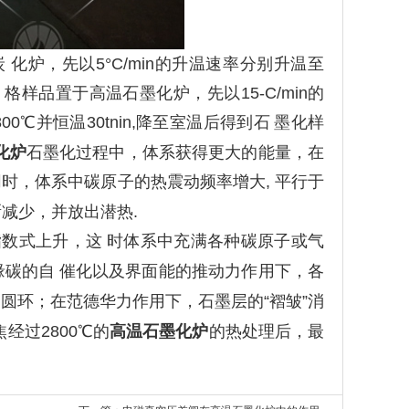
 化炉，先以5°C/min的升温速率分别升温至
1500; 格样品置于高温石墨化炉，先以15-C/min
的
00℃并恒温30tnin,
降至室温后得到石
墨化样
化炉
石墨化过程中，体系获得更大的能量，在
同时，体系中碳原子的热震动频率增大
, 平行于
减少，并放出潜热.
指数式上升，这
时体系中充满各种碳原子或气
缘碳的自
催化以及界面能的推动力作用下，各
圆环；在范德华力作用下，石墨层的
“褶皱”消
焦经过2800℃的
高温石墨化炉
的
热处理后，最