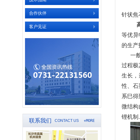
合作伙伴
针状焦
客户见证
等优异
的生产
一
过程极
生长，
性、石
系巳得
微结构
锂
机制
.
联系我们
CONTACT US
+MORE