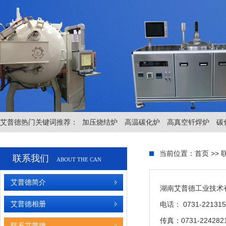
艾普德热门关键词推荐：
加压烧结炉
高温碳化炉
高真空钎焊炉
碳
当前位置：首页 >> 
联系我们
ABOUT THE CAN
艾普德简介
湖南艾普德工业技术
艾普德相册
电话： 0731-221315
传真：0731-224282
联系艾普德