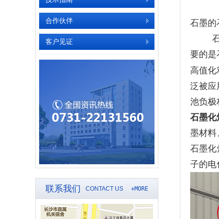
合作伙伴
石墨的
客户见证
要的是
高值化
泛被应
池负极材
石墨化
墨材料
石墨化
子的电
联系我们
CONTACT US
+MORE