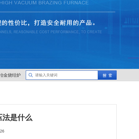
冶金烧结炉
压法是什么
26