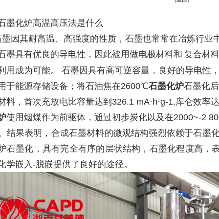
石墨化炉高温高压法是什么
石墨
因其耐高温、高强度的性质，石墨也常常在冶炼行业
石墨具有优良的导电性，因此被用做电极材料和
复合材
利用成为可能。
石墨
因具有高可逆容量，良好的导电性
用于能源存储设备；将石油焦在2600℃
石墨化炉
石墨化后
料，首次充放电比容量达到326.1 mA·h·g-1,库仑效
炉
使用烟煤作为前驱体，通过初步炭化以及在
2000~-
。结果表明，合成石墨材料的微观结构强烈依赖于石墨
炉
石墨化，具有完全有序的层状结构，石墨化程度高，
化学嵌入-脱嵌提供了良好的途径。