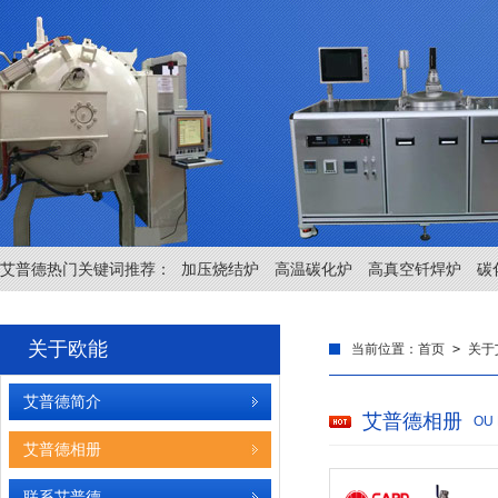
艾普德热门关键词推荐：
加压烧结炉
高温碳化炉
高真空钎焊炉
碳
关于欧能
当前位置：
首页
>
关于
艾普德简介
艾普德相册
OU
艾普德相册
联系艾普德