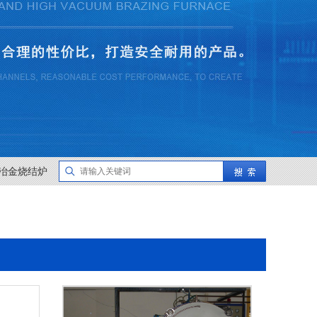
冶金烧结炉