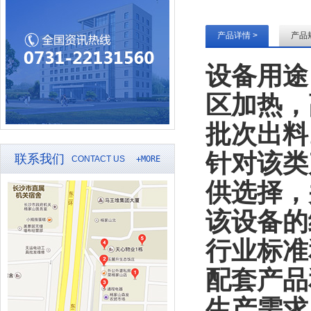
产品详情 >
产品规
设备用途
区加热，
批次出料
针对该类
联系我们
CONTACT US
+MORE
供选择，
该
设备
的
行业标准
配套产品
生产需求