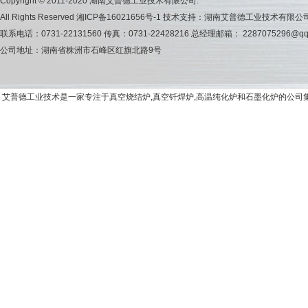
Copyright © 2011-2020 湖南艾普德工业技术有限公司.
All Rights Reserved
湘ICP备16021656号-1
技术支持：湖南艾普德工业技术有限公
联系电话：0731-22131560 传真：0731-22428216 总经理邮箱： 2287075296@qq
公司地址：湖南省株洲市石峰区红旗北路9号
艾普德工业技术是一家专注于真空烧结炉,真空钎焊炉,高温纯化炉和石墨化炉的公司集研