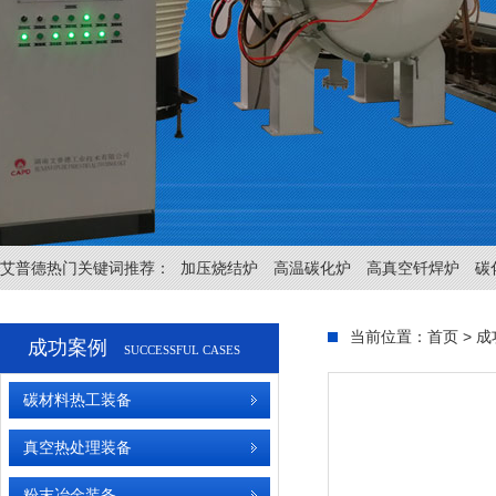
艾普德热门关键词推荐：
加压烧结炉
高温碳化炉
高真空钎焊炉
碳
当前位置：
首页
>
成
成功案例
SUCCESSFUL CASES
碳材料热工装备
真空热处理装备
粉末冶金装备