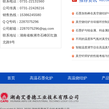
推荐资讯
RECOM
联系电话：0731-22131560
公司传真：0731-22428216
石墨加热棒在真空烧结炉
销售热线：15386245580
Q Q号码：2287075296
真空烧结炉冷却循环控制
公司邮箱：2287075296@qq.com
石墨炉与钼金属、钨金属
联系地址：湖南省株洲市石峰区红旗
不同的温度和气氛对真空
北路9号
智能温度调节仪在高温真
真空钎焊炉的性能考核与
首页
高温石墨化炉
高温烧结炉
产