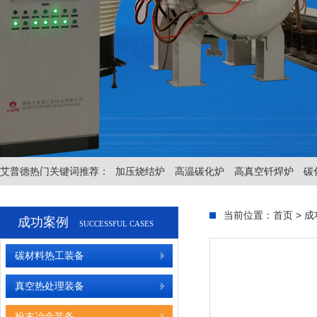
艾普德热门关键词推荐：
加压烧结炉
高温碳化炉
高真空钎焊炉
碳
当前位置：
首页
>
成
成功案例
SUCCESSFUL CASES
碳材料热工装备
真空热处理装备
粉末冶金装备