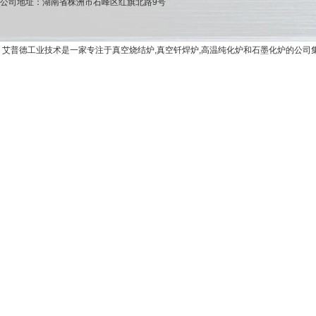
公司地址：湖南省株洲市石峰区红旗北路9号
艾普德工业技术是一家专注于真空烧结炉,真空钎焊炉,高温纯化炉和石墨化炉的公司集研