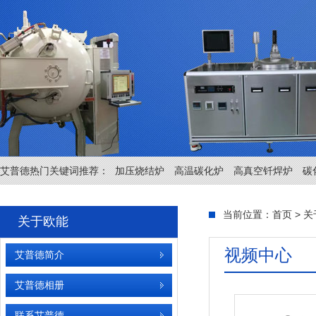
艾普德热门关键词推荐：
加压烧结炉
高温碳化炉
高真空钎焊炉
碳
当前位置：
首页
>
关
关于欧能
视频中心
艾普德简介
艾普德相册
联系艾普德