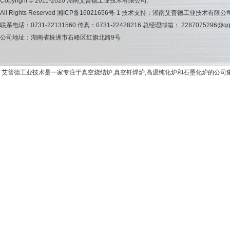
Copyright © 2011-2020 湖南艾普德工业技术有限公司.
All Rights Reserved
湘ICP备16021656号-1
技术支持：湖南艾普德工业技术有限公
联系电话：0731-22131560 传真：0731-22428216 总经理邮箱： 2287075296@qq
公司地址：湖南省株洲市石峰区红旗北路9号
艾普德工业技术是一家专注于真空烧结炉,真空钎焊炉,高温纯化炉和石墨化炉的公司集研