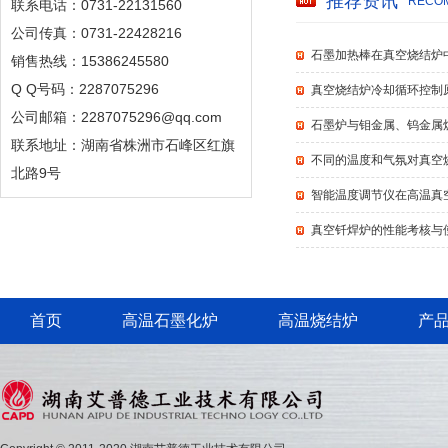
推荐资讯
RECOM
联系电话：0731-22131560
公司传真：0731-22428216
石墨加热棒在真空烧结炉
销售热线：15386245580
Q Q号码：2287075296
真空烧结炉冷却循环控制
公司邮箱：2287075296@qq.com
石墨炉与钼金属、钨金属
联系地址：湖南省株洲市石峰区红旗
不同的温度和气氛对真空
北路9号
智能温度调节仪在高温真
真空钎焊炉的性能考核与
首页
高温石墨化炉
高温烧结炉
产