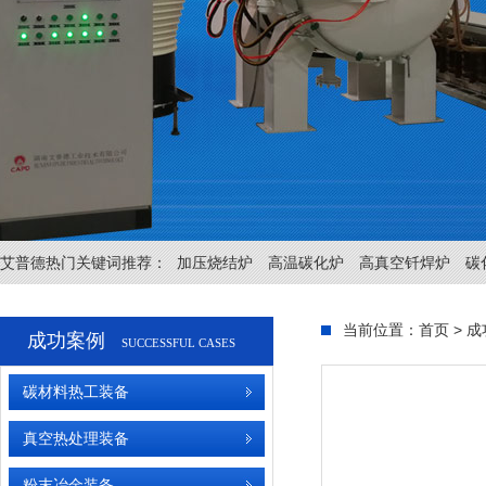
艾普德热门关键词推荐：
加压烧结炉
高温碳化炉
高真空钎焊炉
碳
当前位置：
首页
>
成
成功案例
SUCCESSFUL CASES
碳材料热工装备
真空热处理装备
粉末冶金装备