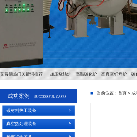
艾普德热门关键词推荐：
加压烧结炉
高温碳化炉
高真空钎焊炉
碳
当前位置：
首页
>
成
成功案例
SUCCESSFUL CASES
碳材料热工装备
真空热处理装备
粉末冶金装备