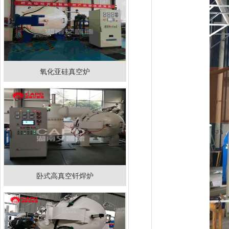
氧化亚硅真空炉
卧式高真空钎焊炉