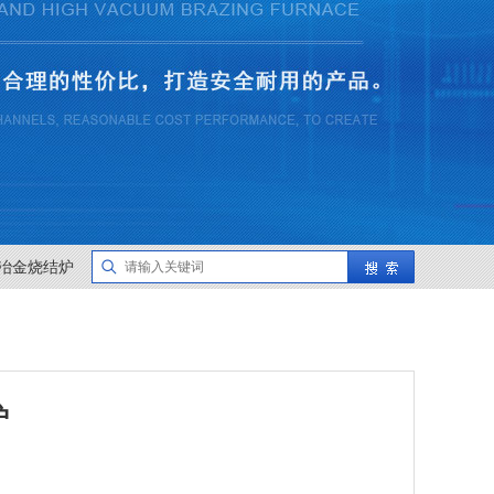
冶金烧结炉
炉