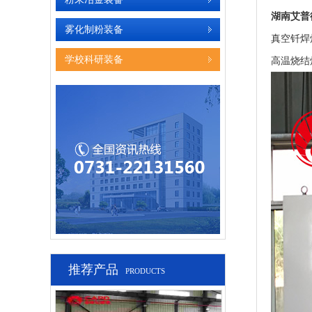
湖南艾普
雾化制粉装备
真空钎焊
学校科研装备
高温烧结炉
推荐产品
PRODUCTS