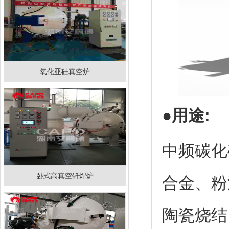
氧化亚硅真空炉
●用途:
中频碳化
卧式高真空钎焊炉
合金、粉
陶瓷烧结