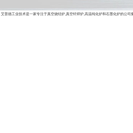
艾普德工业技术是一家专注于真空烧结炉,真空钎焊炉,高温纯化炉和石墨化炉的公司集研