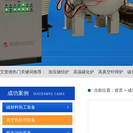
艾普德热门关键词推荐：
加压烧结炉
高温碳化炉
高真空钎焊炉
碳
当前位置：
首页
>
成
成功案例
SUCCESSFUL CASES
碳材料热工装备
真空热处理装备
粉末冶金装备