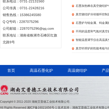
联系电话：0731-22131560
石墨加热棒在真空烧结炉
公司传真：0731-22428216
真空烧结炉冷却循环控制
销售热线：15386245580
Q Q号码：2287075296
石墨炉与钼金属、钨金属
公司邮箱：2287075296@qq.com
不同的温度和气氛对真空
联系地址：湖南省株洲市石峰区红旗
智能温度调节仪在高温真
北路9号
真空钎焊炉的性能考核与
首页
高温石墨化炉
高温烧结炉
产
Copyright © 2011-2020 湖南艾普德工业技术有限公司.
All Rights Reserved
湘ICP备16021656号-1
技术支持：湖南艾普德工业技术有限公