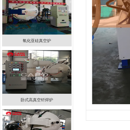
氧化亚硅真空炉
卧式高真空钎焊炉