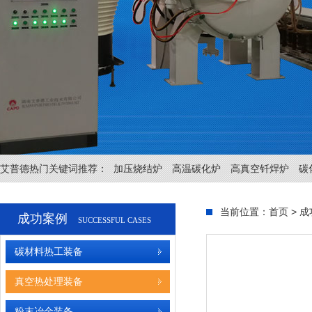
艾普德热门关键词推荐：
加压烧结炉
高温碳化炉
高真空钎焊炉
碳
当前位置：
首页
>
成
成功案例
SUCCESSFUL CASES
碳材料热工装备
真空热处理装备
粉末冶金装备