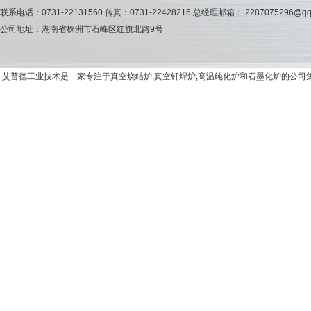
联系电话：0731-22131560 传真：0731-22428216 总经理邮箱： 2287075296@qq
公司地址：湖南省株洲市石峰区红旗北路9号
艾普德工业技术是一家专注于真空烧结炉,真空钎焊炉,高温纯化炉和石墨化炉的公司集研