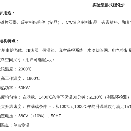
实验型卧式碳化炉
炉
用途：
于磷片石墨、碳材料结构件（制品）、
C/C
复合材料制品、碳素材料、和其
结构特点
：
化炉由炉壳体、加热器、保温箱、真空获得系统、水冷却管网、电气控制
装料空间尺寸：用户可选配大小
极限温度：
2000℃
最高工作温度：
1800℃
加热功率：
60KW
温度均匀性：
在满载、
1400℃条件下保温30分钟：≤±10℃（测温环检测
最大升温速度：
在满载条件下，从
100℃到1000℃平均升温速度可满足1
额定电压：
380V（±10%），50HZ
测温点：单点测温