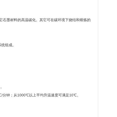
它石墨材料的高温碳化。其它可在碳环境下烧结和熔炼的
系统组成。
）。
5℃/分钟；从1000℃以上平均升温速度可满足10℃。