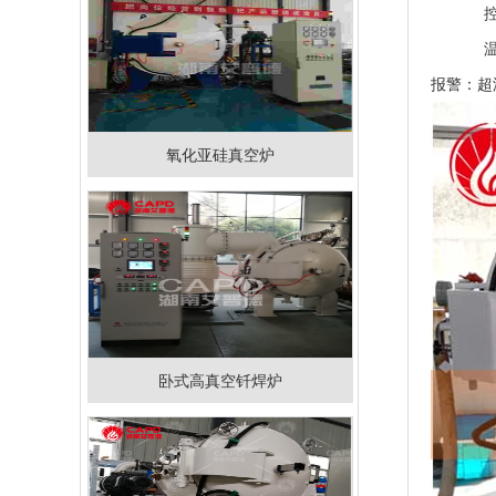
报警：超
氧化亚硅真空炉
卧式高真空钎焊炉