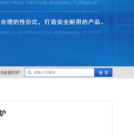
冶金烧结炉
炉